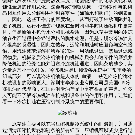
会降低蒸发压力并提高蒸发温度，还会使油中的化学变化和腐
蚀性金属的作用恶化。这会导致“钢板现象”，使铜零件与氟利
昂相互作用以分解铜并堆积在零件（如轴承和阀门）的钢表面
上。因此，这些工作台的厚度增加，从而打破了轴承间隙并制
造了机器。运行不佳这种现象在全封闭和半封闭压缩机中更常
见，但是新油不包含水分和机械杂质，因为冰箱中常用的冷冻
油在生产过程中会经过严格的脱水处理。但是，脱水冷冻油具
有很高的吸湿性，因此在储存，运输和加油时应避免与空气接
触。用汽油或苯溶解和稀释冷冻油，用滤纸过滤，然后过滤残
留物质。机械杂质冷冻机油中的机械杂质会加速零件的磨损并
降低机油的绝缘性能并阻塞冷冻机油通道，因此杂质越少，其
含量通常小于0.01％。冷冻机油是机械设备系统中非常重要的
组成部分，可以说冷冻机油是人体的“血液”，缺乏冷冻机油对
机械设备的影响更大。深圳市华来实业有限公司是美国CPI冷
冻机油的代理商，在国内润滑油产品中享有很高的声誉。许多
人可能不了解冷冻机油在机械和设备中的作用和作用，让我们
看一下冷冻机油在压缩机制冷系统中的重要作用。
冰箱油主要可以充当压缩机制冷系统中的润滑剂，并且通
过润滑压缩机齿轮和链条的所有细节，压缩机可以减少运行过