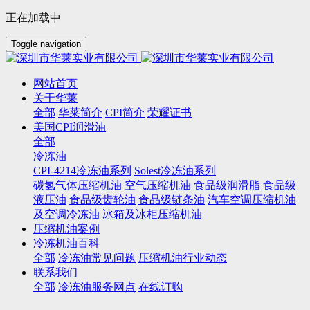
正在加载中
Toggle navigation
网站首页
关于华莱
全部
华莱简介
CPI简介
荣耀证书
美国CPI润滑油
全部
冷冻油
CPI-4214冷冻油系列
Solest冷冻油系列
碳氢气体压缩机油
空气压缩机油
食品级润滑脂
食品级
液压油
食品级齿轮油
食品级链条油
汽车空调压缩机油
及空调冷冻油
冰箱及冰柜压缩机油
压缩机油案例
冷冻机油百科
全部
冷冻油常见问题
压缩机油行业动态
联系我们
全部
冷冻油服务网点
在线订购