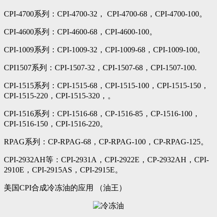
CPI-4700系列：CPI-4700-32， CPI-4700-68，CPI-4700-100。
CPI-4600系列：CPI-4600-68，CPI-4600-100。
CPI-1009系列：CPI-1009-32，CPI-1009-68，CPI-1009-100。
CPI1507系列：CPI-1507-32，CPI-1507-68，CPI-1507-100.
CPI-1515系列：CPI-1515-68，CPI-1515-100，CPI-1515-150，
CPI-1515-220，CPI-1515-320，。
CPI-1516系列：CPI-1516-68，CP-1516-85，CP-1516-100，
CPI-1516-150，CPI-1516-220。
RPAG系列：CP-RPAG-68，CP-RPAG-100，CP-RPAG-125。
CPI-2932AH等：CPI-2931A，CPI-2922E，CP-2932AH，CPI-
2910E，CPI-2915AS，CPI-2915E。
美国CPI合成冷冻油的应用 （油王）