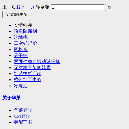
上一页
1
2
下一页
转至第
点击加载更多
友情链接 :
除臭防腐剂
洗地机
真空钎焊炉
网格布
分子筛
紧固件横向振动试验机
无纺布育苗容器袋
铝艺护栏厂家
杭州加工中心
冷冻油
关于华莱
华莱简介
CPI简介
荣耀证书